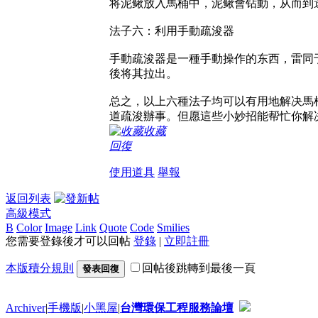
将泥鳅放入馬桶中，泥鳅會钻動，从而到
法子六：利用手動疏浚器
手動疏浚器是一種手動操作的东西，雷同
後将其拉出。
总之，以上六種法子均可以有用地解决馬
道疏浚辦事。但愿這些小妙招能帮忙你解
收藏
回復
使用道具
舉報
返回列表
高級模式
B
Color
Image
Link
Quote
Code
Smilies
您需要登錄後才可以回帖
登錄
|
立即註冊
本版積分規則
回帖後跳轉到最後一頁
發表回復
Archiver
|
手機版
|
小黑屋
|
台灣環保工程服務論壇