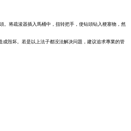
钻頭。将疏浚器插入馬桶中，扭转把手，使钻頭钻入梗塞物，然
造成毁坏。若是以上法子都没法解决问題，建议追求專業的管