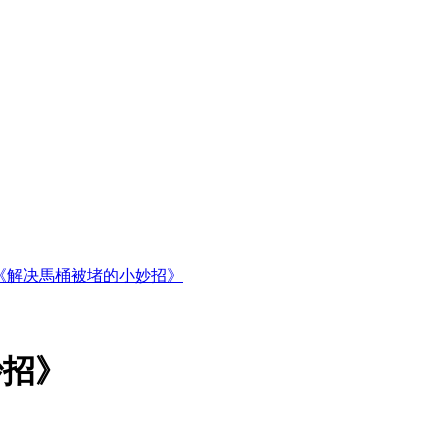
《解决馬桶被堵的小妙招》
妙招》