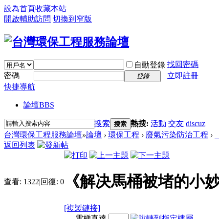
設為首頁
收藏本站
開啟輔助訪問
切換到窄版
找回密碼
自動登錄
密碼
立即註冊
登錄
快捷導航
論壇
BBS
搜索
熱搜:
活動
交友
discuz
搜索
台灣環保工程服務論壇
»
論壇
›
環保工程
›
廢氣污染防治工程
›
返回列表
《解决馬桶被堵的小
查看:
1322
|
回復:
0
[複製鏈接]
電梯直達