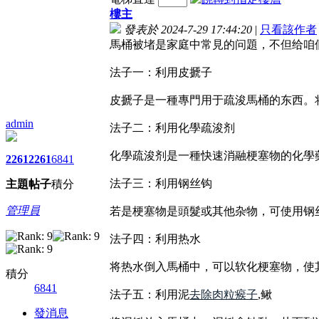
樓主
發表於 2024-7-29 17:44:20
|
只看該作者
馬桶被堵是家庭中常見的问題，不但给咱
法子一：利用皮搋子
皮搋子是一種專門用于疏浚馬桶的东西。
admin
法子二：利用化學疏浚剂
化學疏浚剂是一種快速消融梗塞物的化學
2261
2261
6841
法子三：利用钢丝钩
主題
帖子
積分
管理員
若是梗塞物是頭髮或其他杂物，可使用钢
法子四：利用热水
将热水倒入馬桶中，可以软化梗塞物，使
積分
6841
法子五：利用泥
去除肉粒瘊子
,鳅
發消息