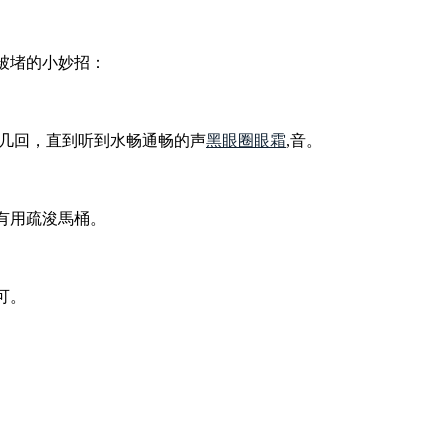
被堵的小妙招：
复几回，直到听到水畅通畅的声
黑眼圈眼霜
,音。
有用疏浚馬桶。
可。