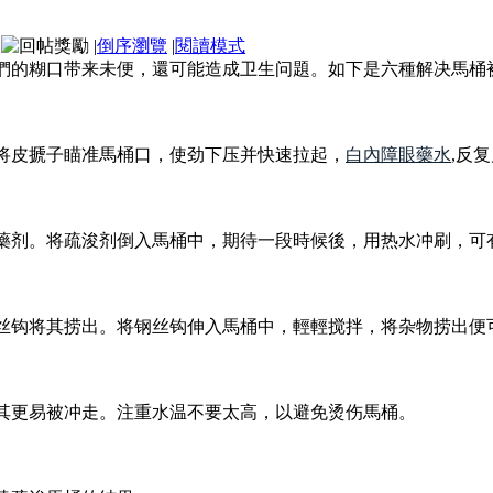
|
倒序瀏覽
|
閱讀模式
們的糊口带来未便，還可能造成卫生问題。如下是六種解决馬桶
将皮搋子瞄准馬桶口，使劲下压并快速拉起，
白內障眼藥水
,反
藥剂。将疏浚剂倒入馬桶中，期待一段時候後，用热水冲刷，可
丝钩将其捞出。将钢丝钩伸入馬桶中，輕輕搅拌，将杂物捞出便
其更易被冲走。注重水温不要太高，以避免烫伤馬桶。