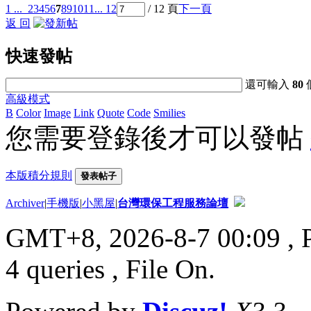
1 ...
2
3
4
5
6
7
8
9
10
11
... 12
/ 12 頁
下一頁
返 回
快速發帖
還可輸入
80
高級模式
B
Color
Image
Link
Quote
Code
Smilies
您需要登錄後才可以發帖
本版積分規則
發表帖子
Archiver
|
手機版
|
小黑屋
|
台灣環保工程服務論壇
GMT+8, 2026-8-7 00:09
, 
4 queries , File On.