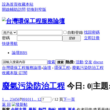
設為首頁
收藏本站
開啟輔助訪問
切換到窄版
找回密碼
自動登錄
密碼
立即註冊
登錄
快捷導航
論壇
BBS
搜索
熱搜:
活動
交友
discuz
搜索
台灣環保工程服務論壇
»
論壇
›
環保工程
›
廢氣污染防治工程
收藏本版
|
訂閱
廢氣污染防治工程
今日:
0
|
主題
1 ...
2
3
4
5
6
7
8
9
10
11
... 12
/ 12 頁
下一頁
返 回
新窗
全部主題
最新
熱門
熱帖
精華
更多
作者
回復/查看
最後