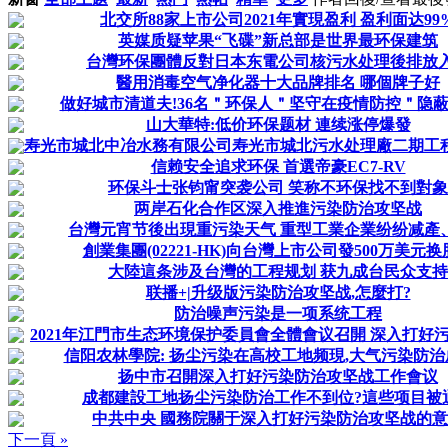
北交所88家上市公司2021年實現盈利 盈利面达99
英媒质疑苹果“飞碟”新总部是世界最环保建筑
台灣环保團體反對日本东電公司核污水处理後排放
醫用消毒空气净化器十大品牌排名 哪個牌子好
做好城市清道夫!36名＂环保人＂坚守在疫情防控＂隐
山大華特:低价环保题材 連续涨停爆發
寿光市城北中冶水務有限公司寿光市城北污水处理廠二期工程第
信赖安全追求环保 首選帝豪EC7-RV
环保斗士张钧甯突袭公司 笑称不环保找不到對象
两岸石化合作区深入推進污染防治攻坚战
台灣元宵节後出現重污染天气 重型工業企業纷纷减產
創業集團(02221-HK)向台灣上市公司發500万美元
大陸這条涉及台灣的工程规划 获九成台民众支持
联播+|升级版污染防治攻坚战,怎麼打?
防治噪声污染是一项系统工程
2021年江門市生态环境保护委員會全體會议召開 深入打好污染
信阳农林學院: 扬尘污染在高校工地频現,大气污染防
扬中市召開深入打好污染防治攻坚战工作會议
成都建設工地扬尘污染防治工作不到位?這些项目被
中共中央 國務院關于深入打好污染防治攻坚战的
下一頁 »