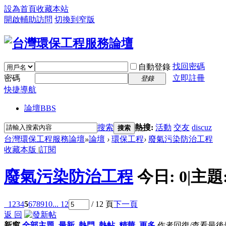
設為首頁
收藏本站
開啟輔助訪問
切換到窄版
找回密碼
自動登錄
密碼
立即註冊
登錄
快捷導航
論壇
BBS
搜索
熱搜:
活動
交友
discuz
搜索
台灣環保工程服務論壇
»
論壇
›
環保工程
›
廢氣污染防治工程
收藏本版
|
訂閱
廢氣污染防治工程
今日:
0
|
主題
1
2
3
4
5
6
7
8
9
10
... 12
/ 12 頁
下一頁
返 回
新窗
全部主題
最新
熱門
熱帖
精華
更多
作者
回復/查看
最後