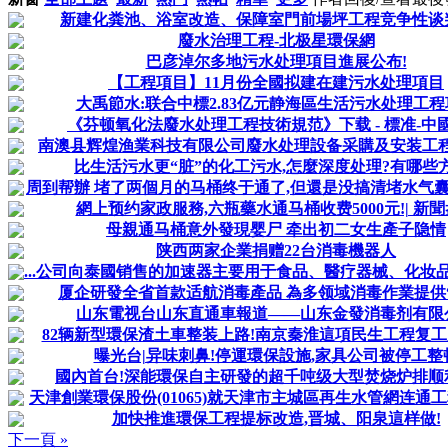
新建化粪池、浴室改造、保障室門前場坪工程竞争性谈
廢水治理工程-北极星環保網
巴彦淖尔多地污水处理項目進展公布!
【工程項目】11月份全國拟建在建污水处理項目
大禹節水:联合中標2.83亿元静海區生活污水处理工程
《芬顿氧化法廢水处理工程技術規范》下载 - 標准-中
南澳县辉煌渔業科技有限公司廢水处理設备采購及安装工程竞
比生活污水更“脏”的化工污水,怎麼深度处理?有哪些
周到帮辦 堵了两個月的马桶终于通了,但還是没搞清堵水气囊怎
網上预约家政服務,六瓶藥水通马桶收费5000元!| 新
母親通马桶意外發現婴尸 牵出初二女生產子隐情
陕西两家企業捐赠22台消毒機器人
...公司向泰國销售的加速器主要用于食品、醫疗器械、化妆品等
厦企研發全省首款适航消毒產品 為多领域消毒作業提供
山东電视台山东直通車報道——山东金發消毒剂有限
82辆新型環保渣土車整装上路!南京秦淮這項民生工程复
曝光台|异味刺鼻!停運環保設施,家具公司被停工整
國內首台!深能環保自主研發的超千吨级大型焚烧炉排顺
天津創業環保股份(01065)就天津市主城區再生水管網连通工程
加快推進環保工程提标改造,晋城、阳泉這样做!
下一頁 »