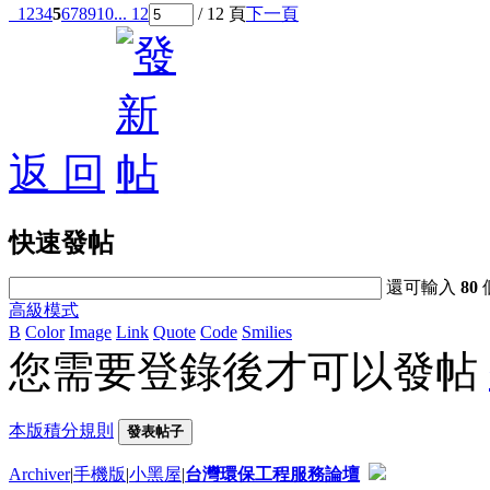
1
2
3
4
5
6
7
8
9
10
... 12
/ 12 頁
下一頁
返 回
快速發帖
還可輸入
80
高級模式
B
Color
Image
Link
Quote
Code
Smilies
您需要登錄後才可以發帖
本版積分規則
發表帖子
Archiver
|
手機版
|
小黑屋
|
台灣環保工程服務論壇