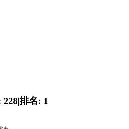
:
228
|
排名:
1
發表